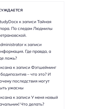
СУЖДАЕТСЯ
tudyDocx
к записи
Тайная
пора. По следам Людмилы
етрановской.
dministrator
к записи
нформация. Где правда, а
де ложь?
ксана
к записи
Фэтшейминг
 бодипозитив – что это? И
очему последствия могут
ыть ужасны
ксана
к записи
У меня новый
ачальник! Что делать?