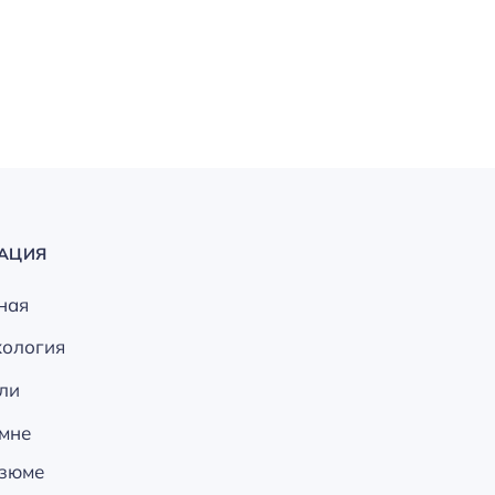
АЦИЯ
ная
хология
ли
мне
зюме