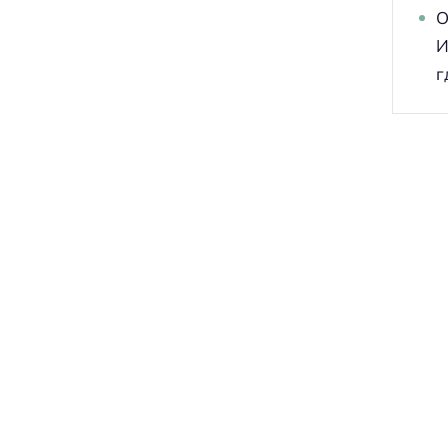
О
И
г