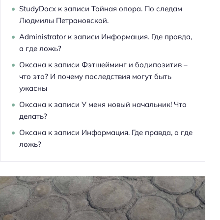
StudyDocx
к записи
Тайная опора. По следам
Людмилы Петрановской.
Administrator
к записи
Информация. Где правда,
а где ложь?
Оксана
к записи
Фэтшейминг и бодипозитив –
что это? И почему последствия могут быть
ужасны
Оксана
к записи
У меня новый начальник! Что
Н
делать?
а
Оксана
к записи
Информация. Где правда, а где
й
ложь?
т
и
: