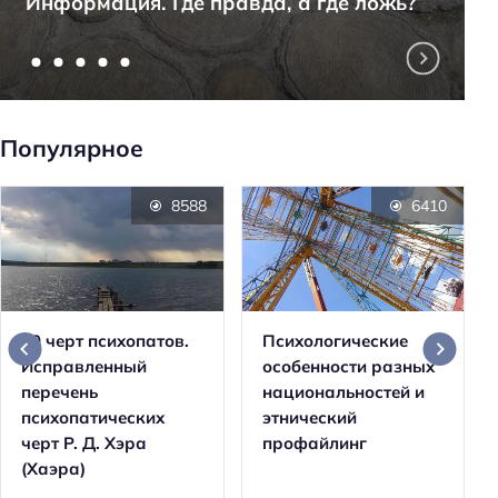
Информация. Где правда, а где ложь?
Популярное
8588
6410
20 черт психопатов.
Психологические
Исправленный
особенности разных
перечень
национальностей и
психопатических
этнический
черт Р. Д. Хэра
профайлинг
(Хаэра)