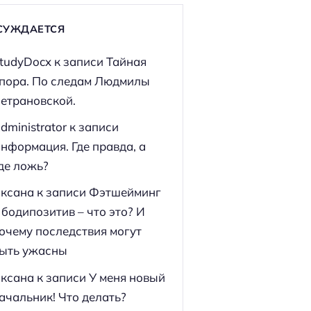
СУЖДАЕТСЯ
tudyDocx
к записи
Тайная
пора. По следам Людмилы
етрановской.
dministrator
к записи
нформация. Где правда, а
де ложь?
ксана
к записи
Фэтшейминг
 бодипозитив – что это? И
очему последствия могут
ыть ужасны
ксана
к записи
У меня новый
ачальник! Что делать?