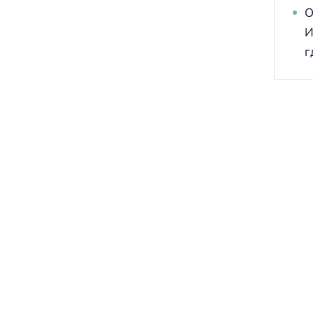
О
И
г