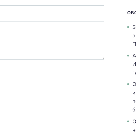
ОБ
S
о
П
A
И
г
О
и
п
б
О
н