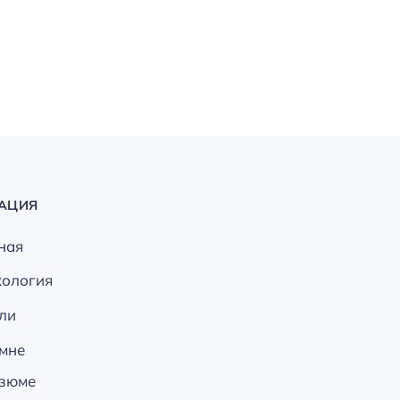
АЦИЯ
ная
хология
ли
мне
зюме