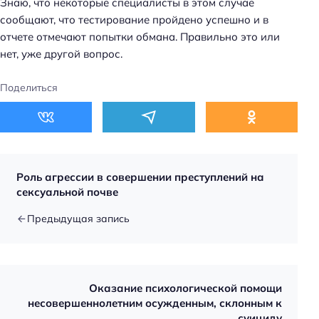
Знаю, что некоторые специалисты в этом случае
Н
сообщают, что тестирование пройдено успешно и в
а
отчете отмечают попытки обмана. Правильно это или
й
нет, уже другой вопрос.
т
и
Поделиться
:
Роль агрессии в совершении преступлений на
сексуальной почве
Предыдущая запись
Оказание психологической помощи
несовершеннолетним осужденным, склонным к
суициду