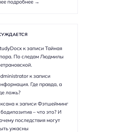
ее подробнее →
СУЖДАЕТСЯ
tudyDocx
к записи
Тайная
пора. По следам Людмилы
етрановской.
dministrator
к записи
нформация. Где правда, а
де ложь?
ксана
к записи
Фэтшейминг
 бодипозитив – что это? И
очему последствия могут
ыть ужасны