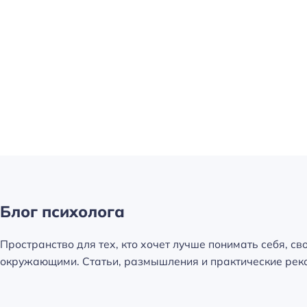
. Как
Достоверный рассказ о
нуть.
людях без жалости, без
асть 1
совести, без раскаяния»
Блог психолога
Пространство для тех, кто хочет лучше понимать себя, св
окружающими. Статьи, размышления и практические реко