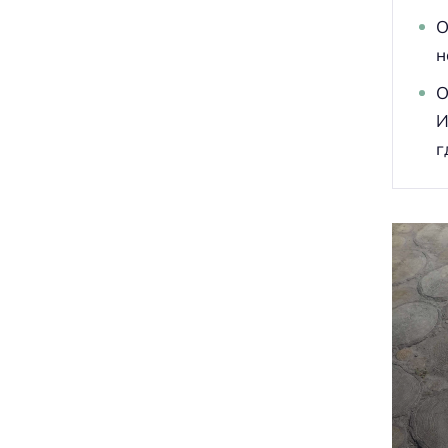
О
н
О
И
г