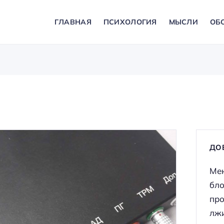
ГЛАВНАЯ
ПСИХОЛОГИЯ
МЫСЛИ
ОБ
ДО
Мен
бло
про
лжи