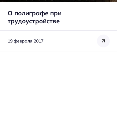
О полиграфе при
трудоустройстве
Н
19 февраля 2017
а
й
т
и
:
Отзыв о книге Кента А.
Кила «Психопаты.