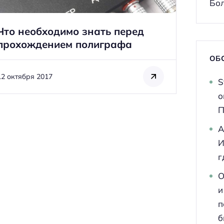
Бол
Что необходимо знать перед
прохождением полиграфа
ОБ
12 октября 2017
S
о
П
A
И
г
О
и
п
б