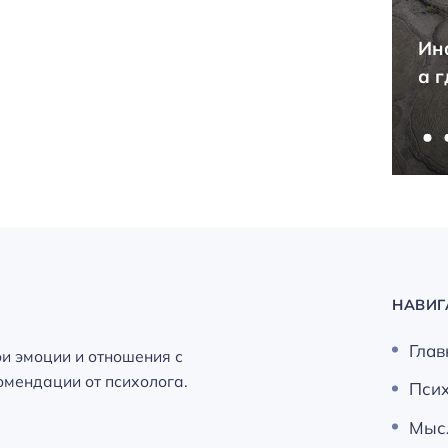
Ненастоящий кандидат
Ин
наук — как это понять?
а 
НАВИГ
Глав
ои эмоции и отношения с
мендации от психолога.
Пси
Мыс