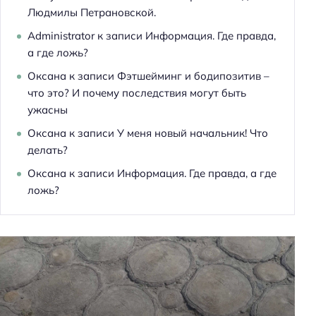
Людмилы Петрановской.
Administrator
к записи
Информация. Где правда,
а где ложь?
Оксана
к записи
Фэтшейминг и бодипозитив –
что это? И почему последствия могут быть
ужасны
Оксана
к записи
У меня новый начальник! Что
Н
делать?
а
Оксана
к записи
Информация. Где правда, а где
й
ложь?
т
и
: