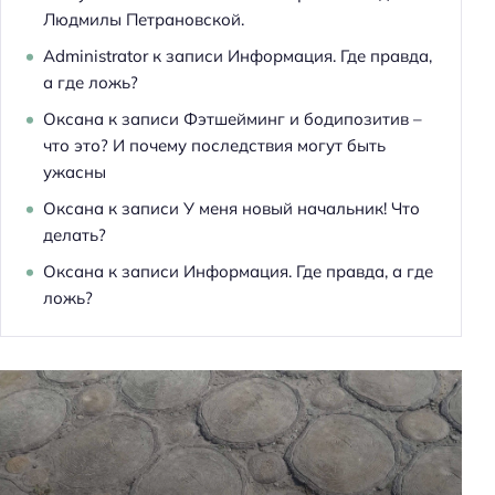
Людмилы Петрановской.
Administrator
к записи
Информация. Где правда,
а где ложь?
Оксана
к записи
Фэтшейминг и бодипозитив –
что это? И почему последствия могут быть
ужасны
Оксана
к записи
У меня новый начальник! Что
Н
делать?
а
Оксана
к записи
Информация. Где правда, а где
й
ложь?
т
и
: