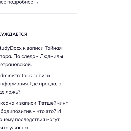
ее подробнее →
СУЖДАЕТСЯ
tudyDocx
к записи
Тайная
пора. По следам Людмилы
етрановской.
dministrator
к записи
нформация. Где правда, а
де ложь?
ксана
к записи
Фэтшейминг
 бодипозитив – что это? И
очему последствия могут
ыть ужасны