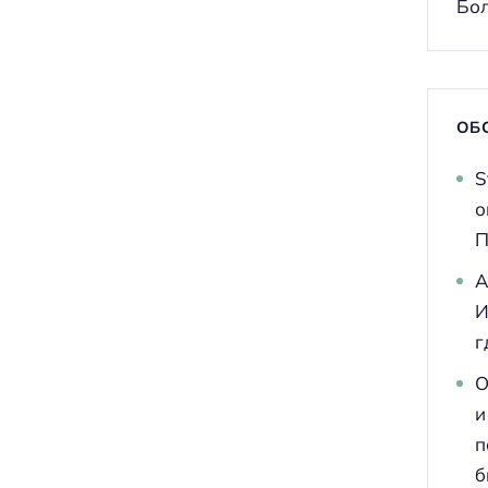
Бол
ОБ
S
о
П
A
И
г
О
и
п
б