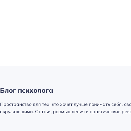
. Как
Достоверный рассказ о
нуть.
людях без жалости, без
асть 1
совести, без раскаяния»
Блог психолога
Пространство для тех, кто хочет лучше понимать себя, св
окружающими. Статьи, размышления и практические реко