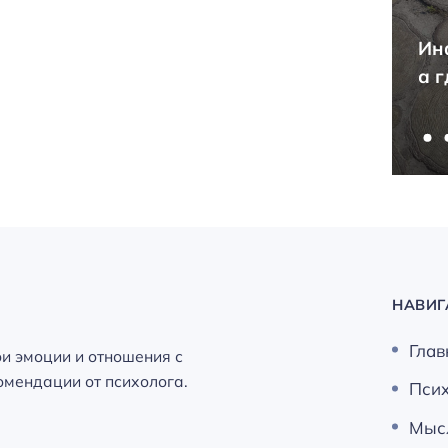
Ненастоящий кандидат
Ин
наук — как это понять?
а 
НАВИГ
Глав
ои эмоции и отношения с
мендации от психолога.
Пси
Мыс