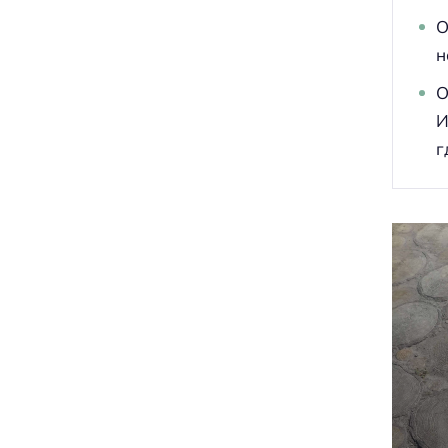
О
н
О
И
г