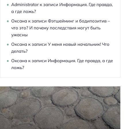
Administrator
к записи
Информация. Где правда,
й
а где ложь?
т
и
Оксана
к записи
Фэтшейминг и бодипозитив –
:
что это? И почему последствия могут быть
ужасны
Оксана
к записи
У меня новый начальник! Что
делать?
Оксана
к записи
Информация. Где правда, а где
ложь?